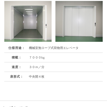
仕様用途：
機械室無ロープ式荷物用エレベータ
積載：
７０００kg
速度：
３０ｍ／分
扉形式：
中央開４枚