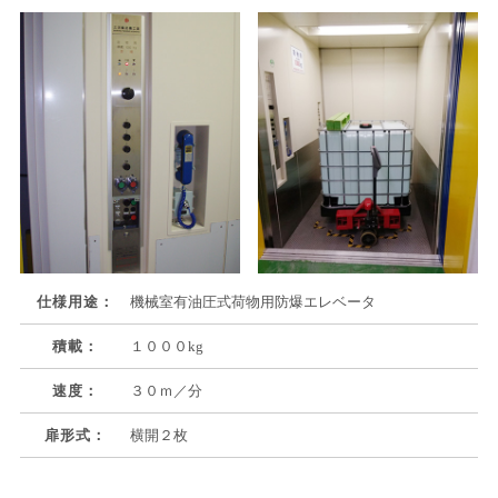
仕様用途：
機械室有油圧式荷物用防爆エレベータ
積載：
１０００kg
速度：
３０ｍ／分
扉形式：
横開２枚