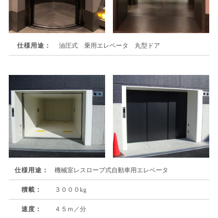
仕様用途：
油圧式 乗用エレベータ 丸型ドア
仕様用途：
機械室レスロープ式自動車用エレベータ
積載：
３０００kg
速度：
４５ｍ／分