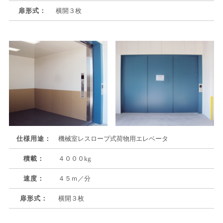
扉形式：
横開３枚
仕様用途：
機械室レスロープ式荷物用エレベータ
積載：
４０００kg
速度：
４５ｍ／分
扉形式：
横開３枚