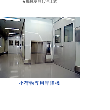
★機械室無し油圧式
小荷物専用昇降機