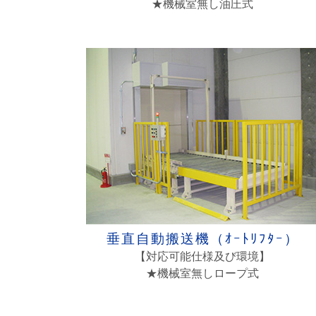
★機械室無し油圧式
垂直自動搬送機（ｵｰﾄﾘﾌﾀｰ）
【対応可能仕様及び環境】
★機械室無しロープ式